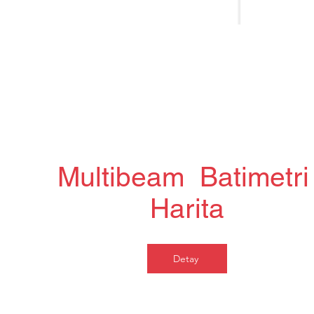
Multibeam Batimetr
Harita
Detay