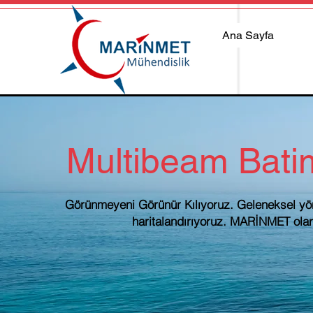
Ana Sayfa
Multibeam Batim
Görünmeyeni Görünür Kılıyoruz. Geleneksel yönte
haritalandırıyoruz. MARİNMET olarak