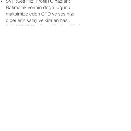
SVP (Ses Hızı Profili) Cihazları:
Batimetrik verinin doğruluğunu
maksimize eden CTD ve ses hızı
ölçerlerin satışı ve kiralanması.
3. VATOZ Yazılım Ailesi ve Veri
İşleme
SBeS Deep Survey & Edit: Marinmet
tarafından geliştirilen, gerçek zamanlı
veri toplama ve edit yeteneklerine
sahip yerli ve milli yazılım çözümleri.
NMEA Veri Yönetimi: Farklı cihazlarla
tam uyumlu çalışabilen veri işleme
altyapıları.
Neden Marinmet'ten Tedarik
Etmelisiniz?
Uygulayıcıdan Tedarik: Biz sadece
satıcı değiliz; sattığımız ve
kiraladığımız sistemleri kendi saha
projelerimizde (tersaneler, limanlar,
barajlar) aktif olarak kullanan