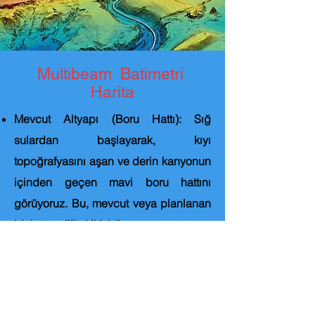
Multibeam Batimetri
Harita
Mevcut Altyapı (Boru Hattı): Sığ
sulardan başlayarak, kıyı
topoğrafyasını aşan ve derin kanyonun
içinden geçen mavi boru hattını
görüyoruz. Bu, mevcut veya planlanan
bir hattın dijital ikizidir.
Hassas Güzergah Seçimi (Analiz):
Boru hattının kanyonun doğal akışını
takip etmesi, projenin mühendislik
başarısını ve hattın stabilitesini artırmak